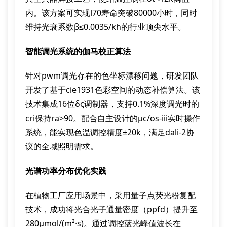
内。该方案可实现l70寿命突破80000小时，同时
维持光衰系数β≤0.0035/kh的行业顶尖水平。
智能调光系统的伽马校正算法
针对pwm调光存在的色坐标漂移问题，研发团队
开发了基于cie1931色彩空间的动态补偿算法。该
技术集成16位δς调制器，支持0.1%深度调光时的
cri保持ra>90。配合自主设计的μc/os-iii实时操作
系统，能实现色温调控精度±20k，满足dali-2协
议的全域照明需求。
光谱功率分布优化实践
在植物工厂应用场景中，采用量子点荧光粉复配
技术，成功将光合光子通量密度（ppfd）提升至
280μmol/(m²·s)。通过调控蓝光峰值波长在