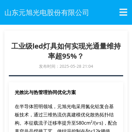
☰
山东元旭光电股份有限公司
工业级led灯具如何实现光通量维持
率超95%？
发布时间：2025-05-28 21:04
光效比与热管理协同优化方案
在半导体照明领域，元旭光电采用氮化铝复合基
板技术，通过三维热流仿真建模优化散热拓扑结
构。本征载流子迁移率提升至580cm²/(v·s)，配合
真空共晶焊接工艺，使结温控制在δt<12k阈值