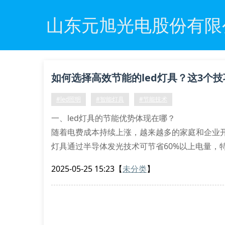
山东元旭光电股份有限
如何选择高效节能的led灯具？这3个
#led照明
#智能灯具
#节能技术
一、led灯具的节能优势体现在哪？
随着电费成本持续上涨，越来越多的家庭和企业开
灯具通过半导体发光技术可节省60%以上电量，
的筒灯模组，在更换为led后每月电费支出明显下
2025-05-25 15:23
【
未分类
】
值得注意的是，优质led产品采用恒流驱动技术
尤为重要——稳定的光