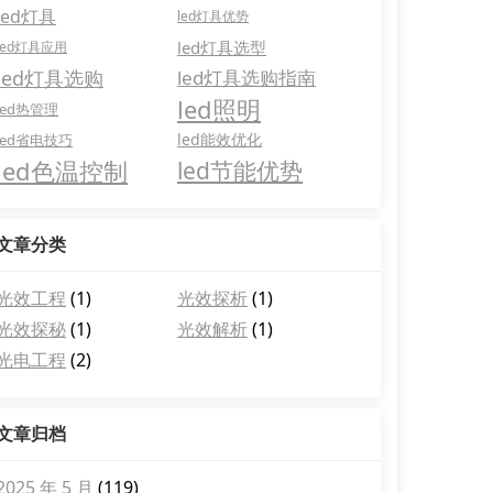
led灯具
led灯具优势
led灯具选型
led灯具应用
led灯具选购
led灯具选购指南
led照明
led热管理
led能效优化
led省电技巧
led色温控制
led节能优势
文章分类
光效工程
(1)
光效探析
(1)
光效探秘
(1)
光效解析
(1)
光电工程
(2)
文章归档
2025 年 5 月
(119)