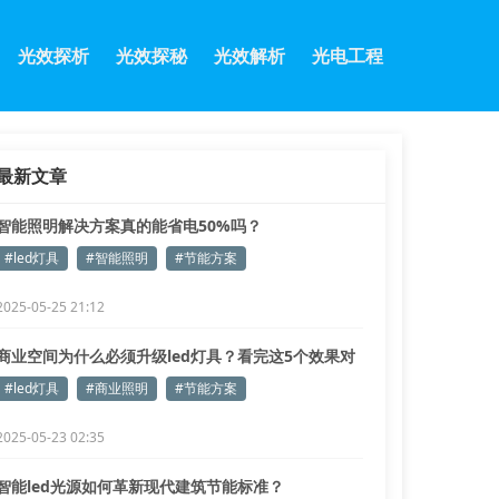
光效探析
光效探秘
光效解析
光电工程
最新文章
智能照明解决方案真的能省电50%吗？
#led灯具
#智能照明
#节能方案
2025-05-25 21:12
商业空间为什么必须升级led灯具？看完这5个效果对
比就懂了
#led灯具
#商业照明
#节能方案
2025-05-23 02:35
智能led光源如何革新现代建筑节能标准？