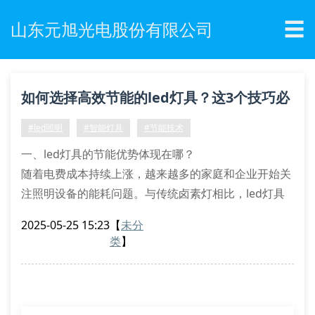
☰
山东元旭光电股份有限公司
如何选择高效节能的led灯具？这3个技巧必
须知道！
#led照明
#智能灯具
#节能技术
一、led灯具的节能优势体现在哪？
随着电费成本持续上涨，越来越多的家庭和企业开始关
注照明设备的能耗问题。与传统卤素灯相比，led灯具
通过半导体发光技术可节省60%以上电量，特别适合需
2025-05-25 15:23
【
未分
要长时间开启的商业照明场景。例如超市使用的筒灯模
类
】
组，在更换为led后每月电费支出明显下降。
值得注意的是，优质led产品采用恒流驱动技术，能避
免电压波动导致的频闪现象。这对于办公照明环境尤为
重要——稳定的光