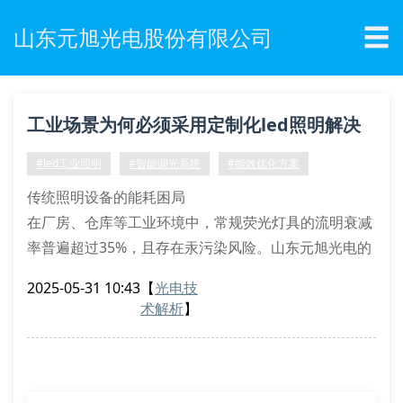
☰
山东元旭光电股份有限公司
工业场景为何必须采用定制化led照明解决
方案？
#led工业照明
#智能调光系统
#能效优化方案
传统照明设备的能耗困局
在厂房、仓库等工业环境中，常规荧光灯具的流明衰减
率普遍超过35%，且存在汞污染风险。山东元旭光电的
智能led工矿灯采用量子点增强技术，配合热管散热模
2025-05-31 10:43
【
光电技
组，可将光通量维持率提升至95%以上。通过分布式光
术解析
】
感控制系统，实现按需照明的自适应调节，相较传统方
案节能62.7%。
工业照明的特殊参数要求
防爆等级需满足iecex认证标准