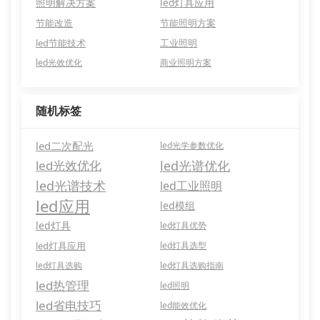
照明解决方案
led灯具应用
节能改造
节能照明方案
led节能技术
工业照明
led光效优化
商业照明方案
随机标签
led二次配光
led光学参数优化
led光效优化
led光谱优化
led光谱技术
led工业照明
led应用
led模组
led灯具
led灯具优势
led灯具应用
led灯具选型
led灯具选购
led灯具选购指南
led热管理
led照明
led省电技巧
led能效优化